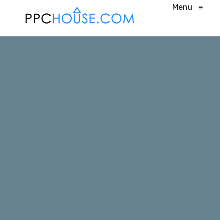
Menu
≡